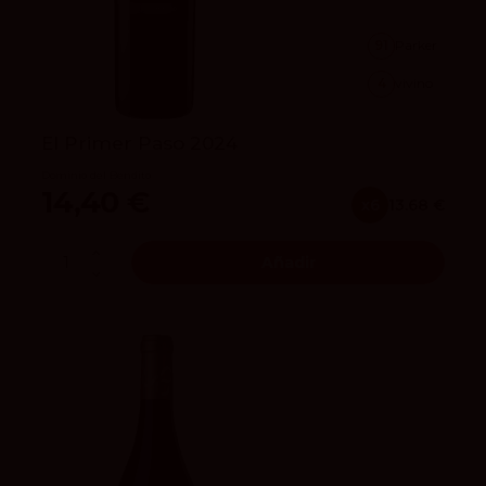
91
Parker
4
vivino
El Primer Paso 2024
Dominio del Bendito
14,40 €
x6
13.68 €
Añadir