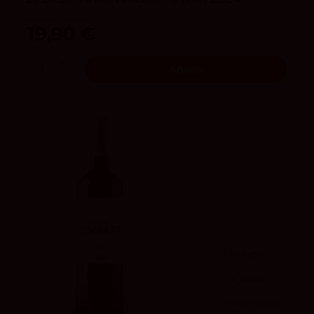
Selección Lucendo
19,90 €
Añadir
91
Peñín
4
vivino
90
Tim Atkin