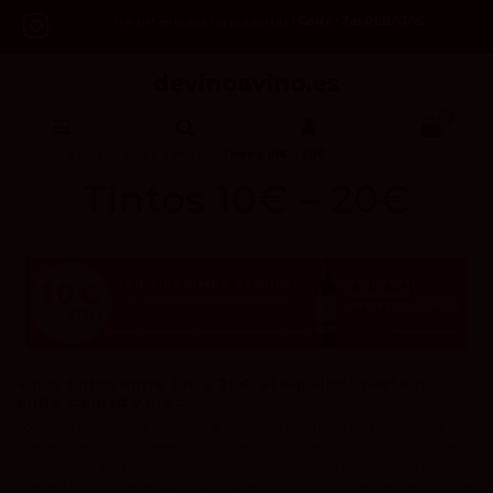
Code: 2asREBAJAS
-12% OFF en todos los productos /
0
Inicio
Vinos
Vinos Tintos
Tintos 10€ – 20€
Tintos 10€ – 20€
Vinos tintos entre 10€ y 20€: el equilibrio perfecto
entre calidad y precio
Los vinos tintos entre 10€ y 20€ representan uno de los rangos más
interesantes para quienes buscan dar un salto de calidad sin disparar el
presupuesto. En Devinoavino seleccionamos vinos tintos en este rango
que destacan por su elaboración, su equilibrio y su capacidad para ofrecer