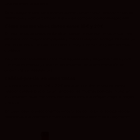
una experiencia superior.
Es la categoría ideal para quienes quieren beber mejor, descubrir nuevas
referencias y acertar tanto en el día a día como en ocasiones especiales.
Cómo son los vinos tintos entre 10€ y 20€
En este rango de precio es donde empiezan a aparecer vinos tintos más
definidos, con mayor complejidad y mejor trabajo en bodega. Es habitual
encontrar vinos con paso por barrica, mayor estructura y perfiles más
cuidados.
Aquí encontrarás desde tintos más equilibrados y elegantes hasta vinos
con más intensidad y carácter, dependiendo de la denominación de
origen y la variedad de uva.
Calidad-precio en vinos tintos
Los vinos tintos entre 10€ y 20€ destacan por ofrecer una excelente
relación calidad-precio. Es un rango donde muchas bodegas muestran
su verdadero nivel, con vinos bien elaborados que reflejan mejor el origen
y la uva.
En Devinoavino seleccionamos vinos tintos con criterio, apostando por
referencias que realmente marcan la diferencia dentro de su segmento.