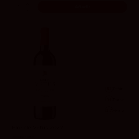
Añadir
92
Peñín
91
Parker
3.7
vivino
Flor de Vetus 2022
Bodegas Vetus