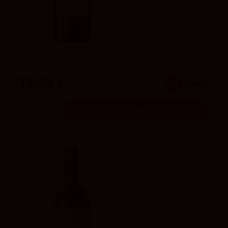
92
Parker
3.8
vivino
Pruno 2023
Bodegas Finca Villacreces
12,50 €
x6
11.88 €
Añadir