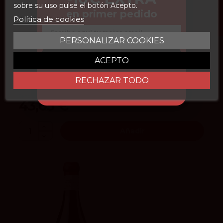
FILTROS
sobre su uso pulse el botón Acepto.
en primer pedido
Política de cookies
94
Parker
Email
4.3
vivino
PERSONALIZAR COOKIES
97
Tim Atkin
CONSEGUIR DESCUENTO
ACEPTO
RECHAZAR TODO
San Vicente Rioja 2022
Señorío de San Vicente
43,65 €
Añadir