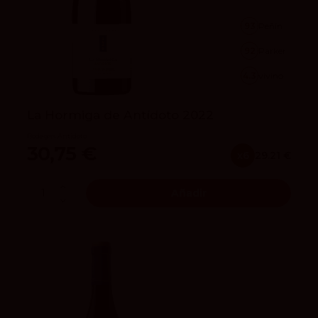
93
Peñín
92
Parker
4.3
vivino
La Hormiga de Antídoto 2022
Bodegas Antídoto
30,75 €
x6
29.21 €
Añadir