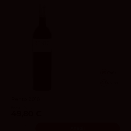
90
Peñín
4.3
vivino
Rento 2018
Bodegas Rento
49,80 €
Añadir