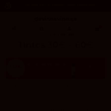
Code: 2asREBAJAS
-12% OFF en todos los productos /
0
Inicio
Vinos
Vinos Tintos
Tintos 30€ – 60€
Tintos 30€ – 60€
Vinos tintos entre 30€ y 60€: nivel, precisión y grandes
referencias
En Devinoavino seleccionamos vinos tintos en este rango que destacan
por su elegancia, su estructura y su capacidad para ofrecer una
experiencia más completa. En esta categoría puedes encontrar
referencias como
CVNE Imperial Reserva 2020
,
Matarromera