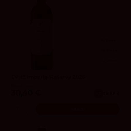
93
Peñín
94
Parker
4.2
vivino
CVNE Imperial Reserva 2020
Bodega Imperial
30,40 €
x3
28.88 €
Añadir