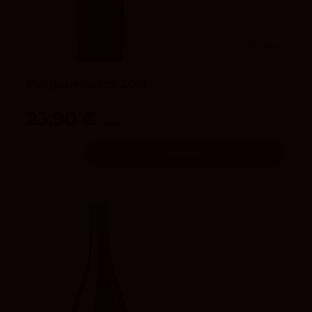
4.2
vivino
Purgapecados 2018
Dehesa de Luna
23,90 €
38,90 €
Añadir