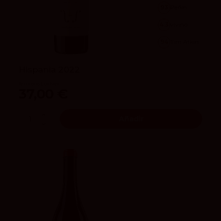
93
Peñín
4.3
vivino
94
Tim Atkin
Hispania 2022
Territorio Luthier
37,00 €
Añadir