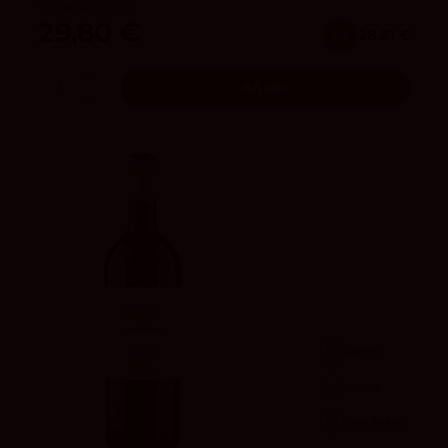
Viñedos del Contino
29,80 €
x3
28.31 €
Añadir
92
Peñín
4.4
vivino
91
Tim Atkin