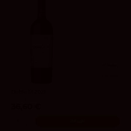
95
Peñín
4.3
vivino
Doble M 2021
Dominio de Calogía
36,60 €
Añadir