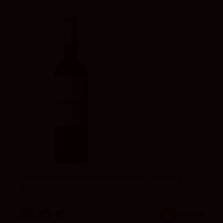
92
Peñín
4.3
vivino
Bosque de Matasnos Etiqueta Blanca
2022
Bosque de Matasnos
35,10 €
x6
33.34 €