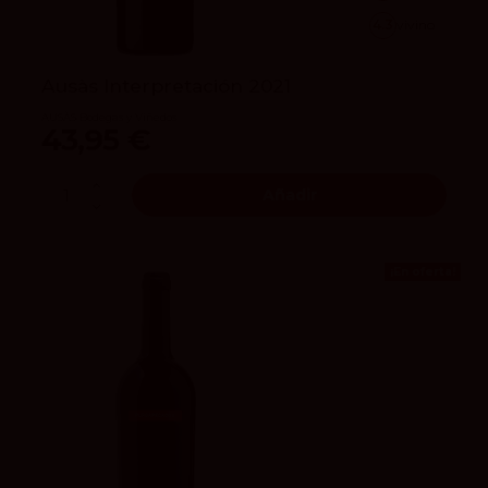
4.3
vivino
Ausàs Interpretación 2021
AUSÀS Bodegas y Viñedos
43,95 €
Añadir
¡En oferta!