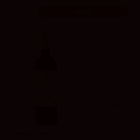
Añadir
93
Peñín
94
Parker
4.1
vivino
Contino Reserva 2021