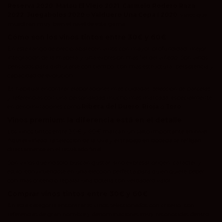
Reserva 2020
,
Matsu El Viejo 2021
,
Carmelo Rodero Raza
2022
,
Juegabolos 2020
o
Valduero Una Cepa I 2020
, vinos que
muestran muy bien el nivel de esta gama.
Cómo son los vinos tintos entre 30€ y 60€
En este rango de precio aparecen vinos con mayor profundidad, mejor
integración de la madera y una expresión más fiel del viñedo. Son vinos
pensados para disfrutarse con tiempo, con más estructura, persistencia y
capacidad de evolución.
Es habitual encontrar elaboraciones más cuidadas, selección de parcelas
y referencias con una personalidad mucho más marcada, especialmente
en denominaciones como
Ribera del Duero
,
Rioja
o
Toro
.
Vinos premium: la diferencia está en el detalle
Los vinos tintos entre 30€ y 60€ marcan un salto importante en nivel.
Aquí el viñedo, la selección de la uva y el trabajo en bodega se reflejan
directamente en el resultado final.
Son vinos que no solo buscan gustar, sino expresar origen, carácter y
estilo, convirtiéndose en una elección perfecta para quien quiere beber
con más criterio o regalar una botella con verdadero valor.
Comprar vinos tintos entre 30€ y 60€
En esta categoría encontrarás vinos seleccionados con criterio, con
referencias de gran nombre y denominaciones muy reconocidas dentro