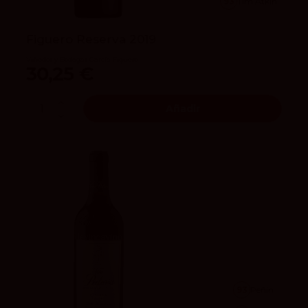
93
Tim Atkin
Figuero Reserva 2019
Viñedos y Bodegas García Figuero
30,25 €
Añadir
93
Peñín