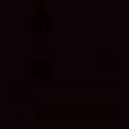
94
Peñín
93
Parker
4.2
vivino
Abadía Retuerta Selección Especial 2021
Abadía Retuerta
30,90 €
Añadir