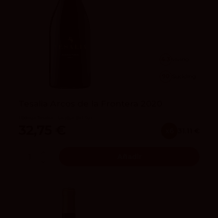
4.3
vivino
90
Suckling
Tesalia Arcos de la Frontera 2020
Bodega Tesalia - La joya del Sur
32,75 €
x6
31.11 €
Añadir