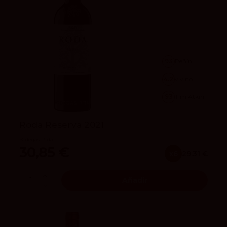
93
Peñín
4.2
vivino
93
Tim Atkin
Roda Reserva 2021
Bodegas Roda
30,85 €
x6
29.31 €
Añadir