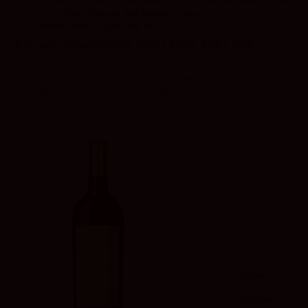
del vino español. También puedes descubrir vinos por denominación de
origen como
Rioja
,
Ribera del Duero
o
Toro
, o por tipo de uva
como
Tempranillo
o
Tinta de Toro
.
¿Por qué comprar vinos tintos entre 30€ y 60€?
Vinos con mayor complejidad y profundidad
Referencias reconocidas y con personalidad
Perfectos para regalo o ocasiones especiales
Mayor capacidad de guarda y evolución
95
Peñín
94
Parker