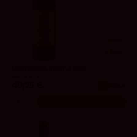
93
Peñín
4.3
vivino
Matarromera Reserva 2020
Bodega Matarromera
40,75 €
x3
40.25 €
Añadir