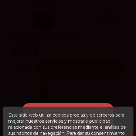
4.3
vivino
91
Decanter
Valduero Una Cepa I 2020
Bodegas Valduero
37,15 €
Añadir
Este sitio web utiliza cookies propias y de terceros para
mejorar nuestros servicios y mostrarle publicidad
relacionada con sus preferencias mediante el análisis de
-10€ EXTRA
sus hábitos de navegación. Para dar su consentimiento