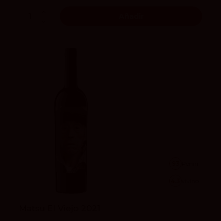
Añadir
93
Peñín
4.3
vivino
Matsu El Viejo 2021