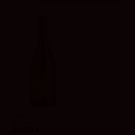
93
Peñín
4.2
vivino
91
Suckling
Brega 2021
Bodegas Breca
30,90 €