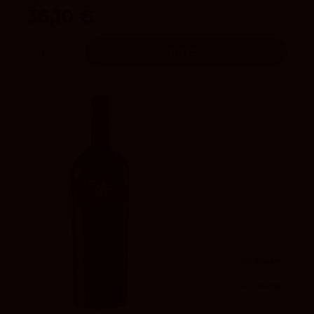
Matsu
36,10 €
Añadir
95
Parker
4.5
vivino