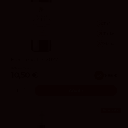
92
Peñín
91
Parker
3.7
vivino
Flor de Vetus 2022
Bodegas Vetus
10,50 €
x6
9.98 €
Añadir
¡En oferta!