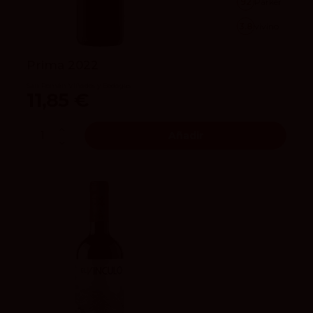
92
Parker
3.8
vivino
Prima 2022
San Román Viñedos y Bodegas
11,85 €
Añadir