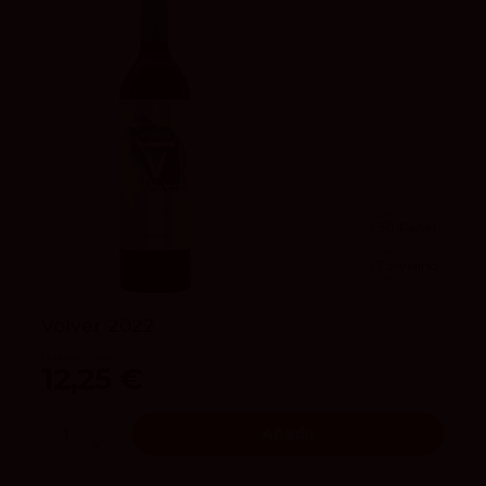
90
Peñín
3.9
vivino
Volver 2022
Bodegas Volver
12,25 €
Añadir