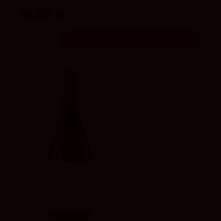
Bodegas Morca
19,50 €
Añadir
90
Peñín
4.1
vivino