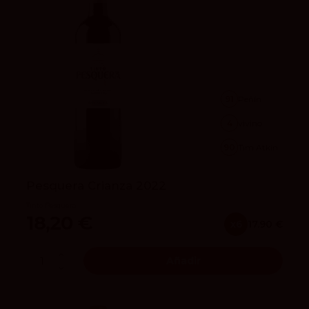
91
Peñín
4
vivino
90
Tim Atkin
Pesquera Crianza 2022
Tinto Pesquera
18,20 €
x6
17.90 €
Añadir