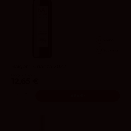
3.8
vivino
90
Suckling
Baigorri Crianza 2022
Bodegas Baigorri
12,65 €
Añadir