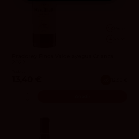
92
Peñín
4
vivino
Pradorey Finca Valdelayegua Crianza
2022
Pradorey
13,40 €
x6
12.90 €
Añadir