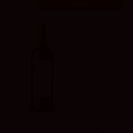
Añadir
91
Peñín
92
Parker
3.8
vivino
Pruno 2023
Bodegas Finca Villacreces