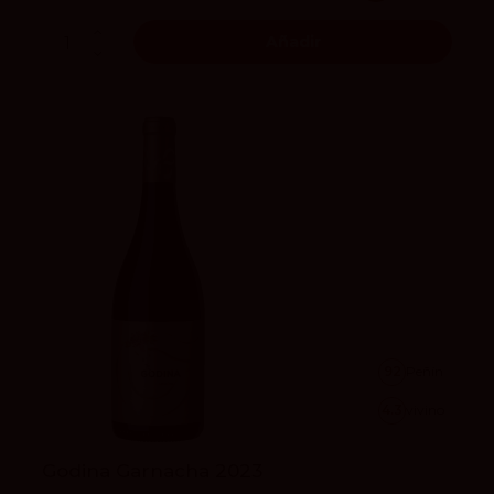
Añadir
92
Peñín
4.3
vivino
Godina Garnacha 2023