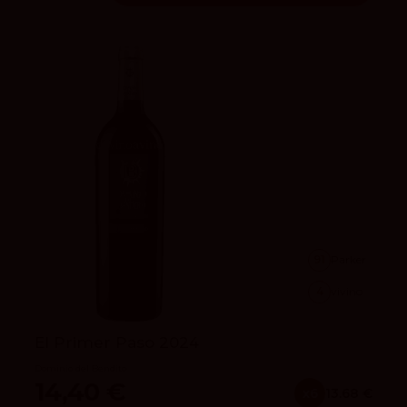
91
Parker
4
vivino
El Primer Paso 2024
Dominio del Bendito
14,40 €
x6
13.68 €