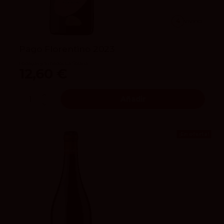
4
vivino
Pago Florentino 2023
Bodegas y Viñedos La Solana
12,60 €
Añadir
¡En oferta!