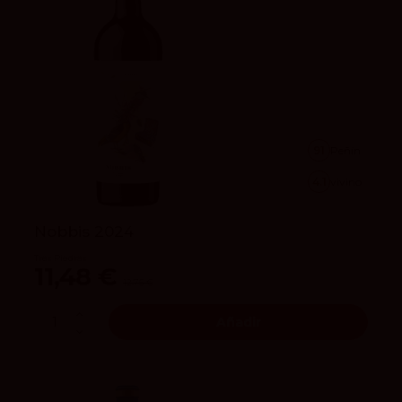
91
Peñín
4.1
vivino
Nobbis 2024
Tres Piedras
11,48 €
12,75 €
Añadir