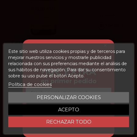
4.2
vivino
93
Tim Atkin
Cerro Añón Gran Reserva 2019
Este sitio web utiliza cookies propias y de terceros para
Bodegas Olarra
17,50 €
mejorar nuestros servicios y mostrarle publicidad
19,50 €
relacionada con sus preferencias mediante el análisis de
FILTROS
-10€ EXTRA
sus hábitos de navegación. Para dar su consentimiento
Añadir
sobre su uso pulse el botón Acepto.
en primer pedido
Política de cookies
Email
PERSONALIZAR COOKIES
CONSEGUIR DESCUENTO
ACEPTO
RECHAZAR TODO