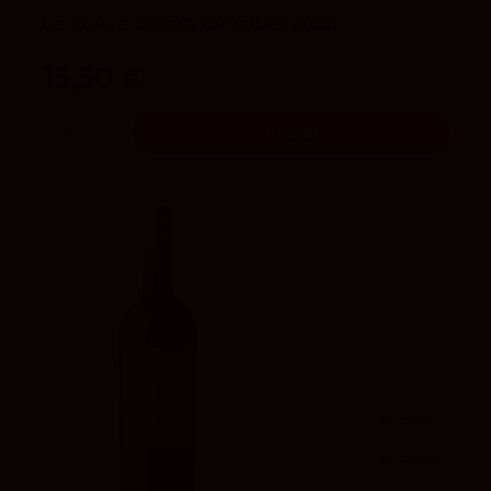
La Cueva Colorá Cencibel 2023
Bodegas García de Lara
15,50 €
Añadir
90
Peñín
92
Parker