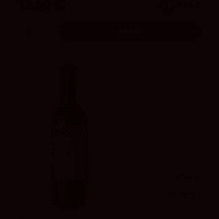
12,50 €
x6
11.88 €
Añadir
92
Peñín
3.9
vivino