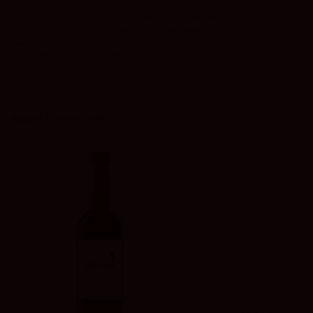
Aquí encontrarás vinos tintos de distintas denominaciones como Ribera
del Duero, Rioja o Jumilla, elaborados con variedades como Tempranillo,
Garnacha o Monastrell. Desde vinos fáciles de disfrutar en el día a día
hasta referencias más complejas y gastronómicas, todos comparten
algo: personalidad y calidad.
Si buscas vinos tintos con cuerpo, equilibrio y alma, esta es tu categoría.
Vinos que acompañan, que sorprenden y que hacen que cada botella
merezca la pena.
Aquí el tinto no falla.